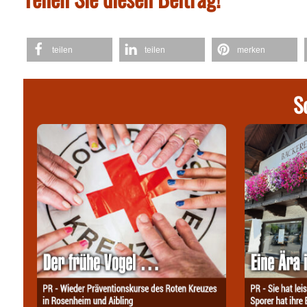
teilen
teilen
merken
S