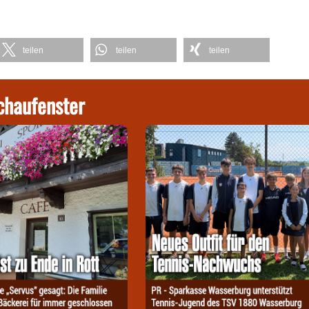
teilen
teilen
teilen
chaufenster