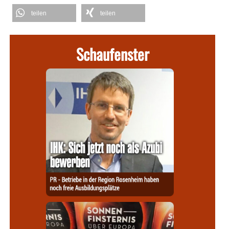
teilen
teilen
Schaufenster