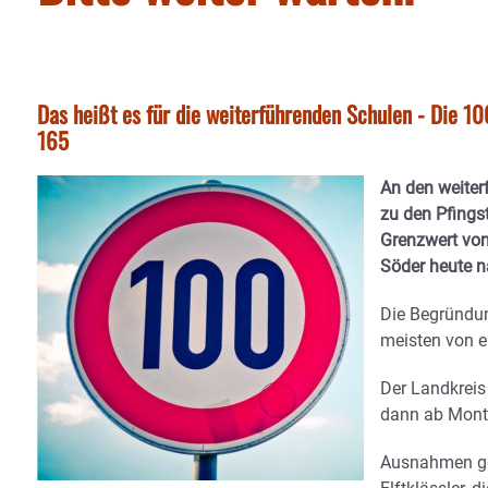
Das heißt es für die weiterführenden Schulen - Die 100
165
An den weiter
zu den Pfings
Grenzwert von
Söder heute n
Die Begründun
meisten von ei
Der Landkreis
dann ab Monta
Ausnahmen gel