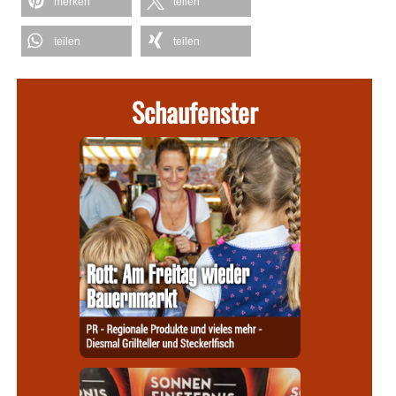
merken
teilen
teilen
teilen
Schaufenster