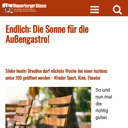
Skip
to
content
Endlich: Die Sonne für die
Außengastro!
Söder heute: Draußen darf nächste Woche bei einer Inzidenz
unter 100 geöffnet werden - Wieder Sport, Kino, Theater
So und
nun mal
die
richtig
guten