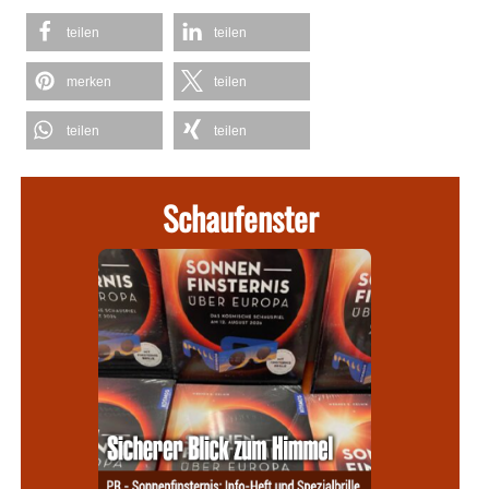
teilen
teilen
merken
teilen
teilen
teilen
Schaufenster