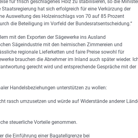
e für frisch geschlagenes Holz zu stabilisieren, so die Ministe
 Staatsregierung hat sich erfolgreich für eine Verkürzung der
ne Ausweitung des Holzeinschlags von 70 auf 85 Prozent
durch die Beteiligung im Vorfeld der Bundesratsentscheidung.“
llem mit den Exporten der Sägewerke ins Ausland
tschen Sägeindustrie mit den heimischen Zimmereien und
ässliche regionale Lieferketten und faire Preise sowohl für
gewerke brauchen die Abnehmer im Inland auch später wieder. Ic
Verantwortung gerecht wird und entsprechende Gespräche mit der
onaler Handelsbeziehungen unterstützen zu wollen:
nicht rasch umzusetzen und würde auf Widerstände anderer Länd
iche steuerliche Vorteile genommen.
r die Einführung einer Bagatellgrenze bei