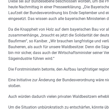
Diese sei auf Bundesebene beschlossen worden, um die Preis
heute Nachmittag in einer Presseerklärung. „Die Bayerische
Laufzeit der Bundesverordnung bis Ende September und ei
eingesetzt. Das wissen auch alle bayerischen Ministerien 
Da die Knappheit von Holz auf dem bayerischen Bau vor a
zusammenhänge, „braucht es jetzt die Solidarität der deu
Baufirmen“, so Kaniber. „Wir brauchen langfristige und verl
Bauherren, als auch für unsere Waldbesitzer. Denn die Sä
bin mir sicher, dass auch der Wirtschaftsminister seiner 
Sägeindustrie führen wird.“
Die Forstministerin betonte, den Aufbau langfristiger regi
Eine Initiative zur Änderung der Bundesverordnung wäre 
stoßen.
Auch würden dadurch vielen privaten Waldbesitzern erhebl
Um die Situation unbürokratisch zu entschärfen, könnte übe