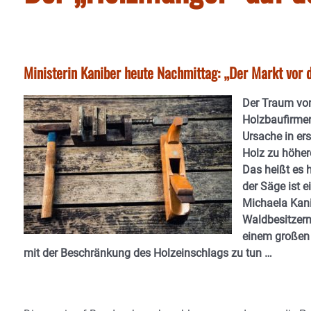
Ministerin Kaniber heute Nachmittag: „Der Markt vor d
Der Traum von
Holzbaufirmen
Ursache in er
Holz zu höher
Das heißt es 
der Säge ist e
Michaela Kani
Waldbesitzern
einem großen 
mit der Beschränkung des Holzeinschlags zu tun …