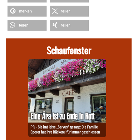
merken
teilen
teilen
teilen
Schaufenster