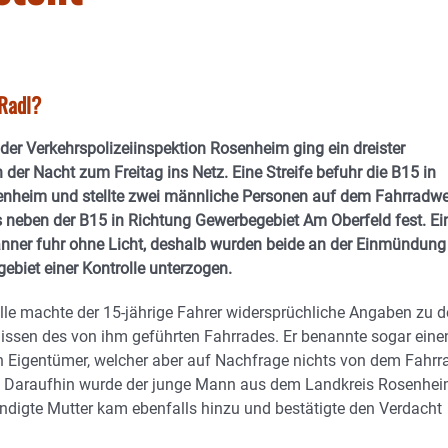
 Radl?
er Verkehrspolizeiinspektion Rosenheim ging ein dreister
 der Nacht zum Freitag ins Netz. Eine Streife befuhr die B15 in
enheim und stellte zwei männliche Personen auf dem Fahrradw
 neben der B15 in Richtung Gewerbegebiet Am Oberfeld fest. Ei
nner fuhr ohne Licht, deshalb wurden beide an der Einmündung
biet einer Kontrolle unterzogen.
olle machte der 15-jährige Fahrer widersprüchliche Angaben zu 
nissen des von ihm geführten Fahrrades. Er benannte sogar eine
n Eigentümer, welcher aber auf Nachfrage nichts von dem Fahrr
e. Daraufhin wurde der junge Mann aus dem Landkreis Rosenhe
ändigte Mutter kam ebenfalls hinzu und bestätigte den Verdacht