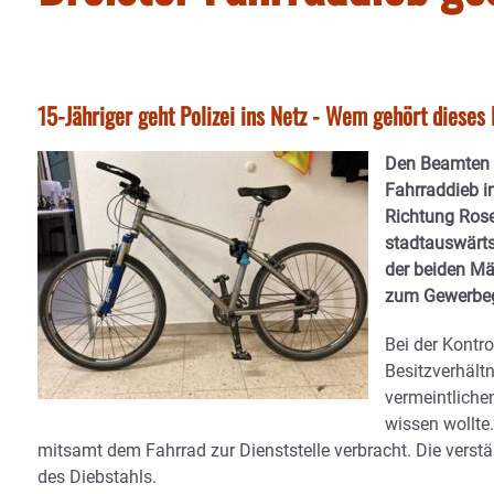
15-Jähriger geht Polizei ins Netz - Wem gehört dieses
Den Beamten d
Fahrraddieb in
Richtung Ros
stadtauswärts
der beiden Mä
zum Gewerbege
Bei der Kontr
Besitzverhält
vermeintliche
wissen wollt
mitsamt dem Fahrrad zur Dienststelle verbracht. Die verst
des Diebstahls.