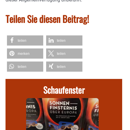
Teilen Sie diesen Beitrag!
teilen
teilen
merken
teilen
teilen
teilen
Schaufenster