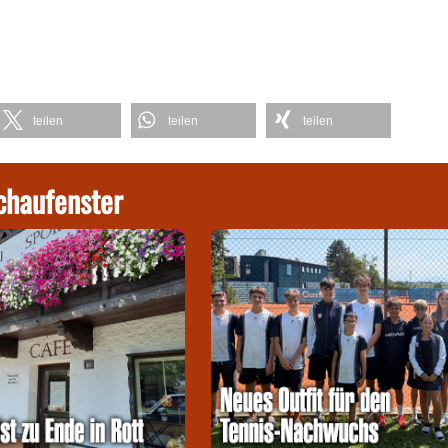
teilen
teilen
teilen
chaufenster