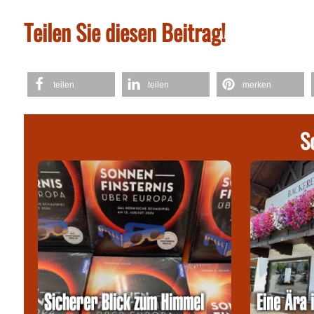
Teilen Sie diesen Beitrag!
teilen
teilen
merken
S