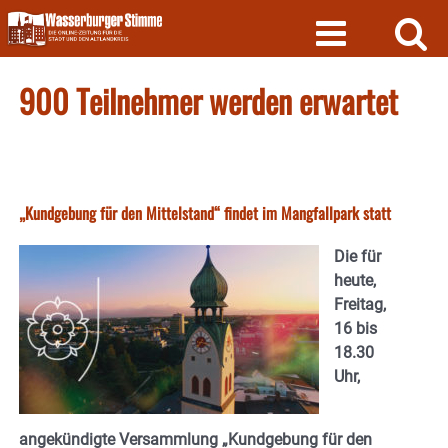
Skip
to
content
900 Teilnehmer werden erwartet
„Kundgebung für den Mittelstand“ findet im Mangfallpark statt
Die für
heute,
Freitag,
16 bis
18.30
Uhr,
angekündigte Versammlung „Kundgebung für den