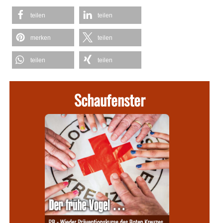
teilen
teilen
merken
teilen
teilen
teilen
Schaufenster