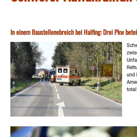
In einem Baustellenebreich bei Halfing: Drei Pkw betei
Schw
zwis
Unfal
Rett
und 
Amer
tota