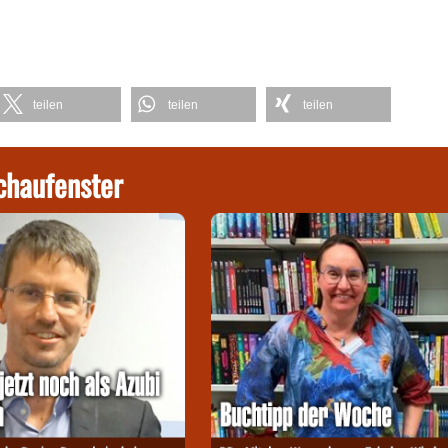
teilen
teilen
teilen
chaufenster