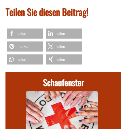
Teilen Sie diesen Beitrag!
teilen
teilen
merken
teilen
teilen
teilen
Schaufenster