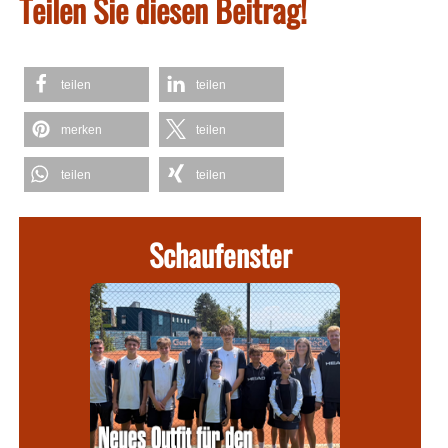
Teilen Sie diesen Beitrag!
teilen
teilen
merken
teilen
teilen
teilen
Schaufenster