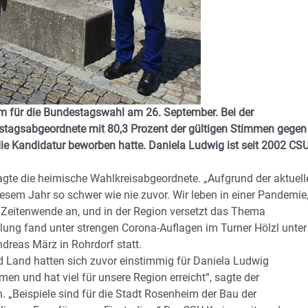
m für die Bundestagswahl am 26. September. Bei der
estagsabgeordnete mit 80,3 Prozent der gültigen Stimmen gegen
ie Kandidatur beworben hatte. Daniela Ludwig ist seit 2002 CSU
agte die heimische Wahlkreisabgeordnete. „Aufgrund der aktuell
esem Jahr so schwer wie nie zuvor. Wir leben in einer Pandemie
e Zeitenwende an, und in der Region versetzt das Thema
ung fand unter strengen Corona-Auflagen im Turner Hölzl unter
dreas März in Rohrdorf statt.
 Land hatten sich zuvor einstimmig für Daniela Ludwig
en und hat viel für unsere Region erreicht“, sagte der
 „Beispiele sind für die Stadt Rosenheim der Bau der