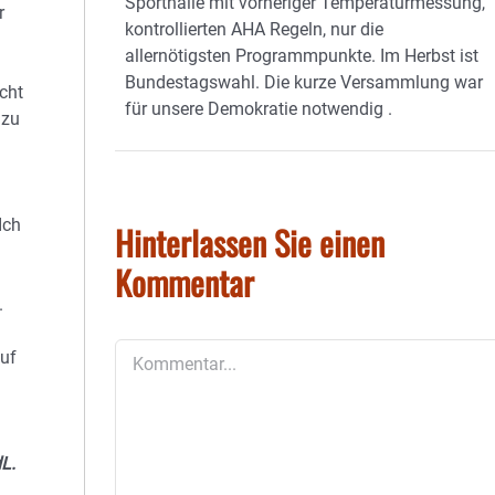
Sporthalle mit vorheriger Temperaturmessung,
r
kontrollierten AHA Regeln, nur die
allernötigsten Programmpunkte. Im Herbst ist
Bundestagswahl. Die kurze Versammlung war
cht
für unsere Demokratie notwendig .
 zu
Ich
Hinterlassen Sie einen
Kommentar
.
Kommentar
auf
dL.