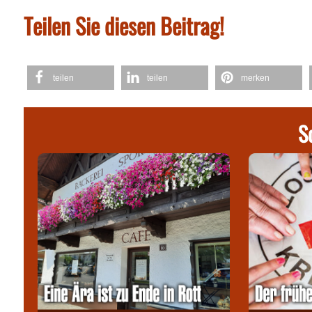
Teilen Sie diesen Beitrag!
teilen
teilen
merken
S