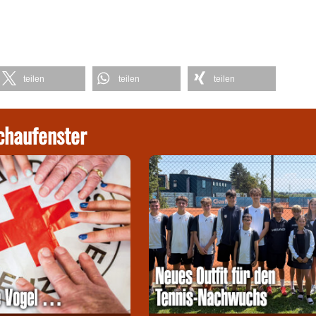
teilen
teilen
teilen
chaufenster