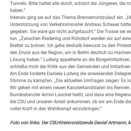
Tunnels. Bitte haltet alle durch, schützt die Jüngeren, di
haben.“
Intensiv ging sie auf das Thema Brennernordzulauf ein. „Hi
Unterstützung von Verkehrsminister Andreas Scheuer hätte 
gegeben. Sie wäre gar nicht aufgetaucht.“ Die Trasse sei ein 
tun. „Zwischen Riedering und Rohrdorf werden wir auf ein
Bretter zu bohren. Ich gehe deshalb bewusst zu den Prot
den Druck aus der Region, um in Berlin deutlich zu machen: 
Lösung haben.“ Ludwig appellierte an die Bürgerinitiativ
schließe mich der Kritik aus den Gemeinden und Initiativen 
Am Ende forderte Daniela Ludwig die anwesenden Delegie
Stimme zu kämpfen. „Die aktuellen Umfragen zeigen: Es ist
Wir gehen mit einem neuen Kanzlerkandidaten ins Rennen. 
Bundeskanzler Armin Laschet heißt, und dass eine Regierung
die CSU und unseren Anteil ankommen, ob wir am Ende die 
voller Kraft in den Wahlkampf einzubringen.“
Foto von links: Der CSU-Kreisvorsitzende Daniel Artmann, 