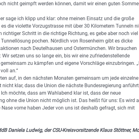
e noch nicht geimpft werden können, damit wir einen guten Somme
er sage ich klipp und klar: ohne meinen Einsatz und die große
es die violette Vorzugstrasse mit über 30 Kilometern Tunneln ni
richtiger Schritt in die richtige Richtung, es gebe aber noch viel
e Tunnellösung pochen. Nördlich von Rosenheim gibt es dicke
estaktionen nach Deutelhausen und Ostermünchen. Wir brauchen
Wir setzen uns so lange ein, bis wir eine zufriedenstellende
en, gemeinsam zu kämpfen und eigene Vorschläge einzubringen. „
voll an.“
rten auf, in den nächsten Monaten gemeinsam um jede einzelne
 nicht klar, dass die Union die nächste Bundesregierung anführt
Ich möchte, dass am Wahlabend klar ist, dass der neue
 ohne die Union nicht möglich ist. Das heißt für uns: Es wird 
Nase vorne haben Jeder von uns ist deshalb gefragt, sich mit
MdB Daniela Ludwig, der CSU-Kreisvorsitzende Klaus Stöttner, M