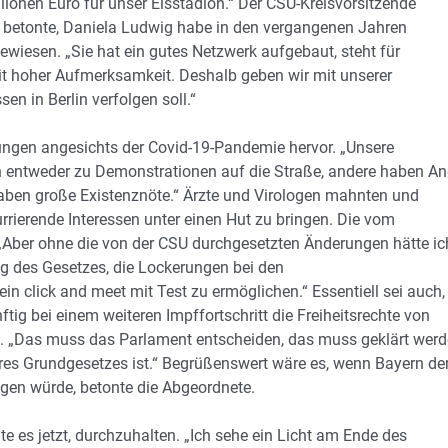
ionen Euro für unser Eisstadion.“ Der CSU-Kreisvorsitzende
betonte, Daniela Ludwig habe in den vergangenen Jahren
wiesen. „Sie hat ein gutes Netzwerk aufgebaut, steht für
it hoher Aufmerksamkeit. Deshalb geben wir mit unserer
en in Berlin verfolgen soll.“
ungen angesichts der Covid-19-Pandemie hervor. „Unsere
n entweder zu Demonstrationen auf die Straße, andere haben An
haben große Existenznöte.“ Ärzte und Virologen mahnten und
urrierende Interessen unter einen Hut zu bringen. Die vom
Aber ohne die von der CSU durchgesetzten Änderungen hätte ic
ng des Gesetzes, die Lockerungen bei den
 click and meet mit Test zu ermöglichen.“ Essentiell sei auch,
ig bei einem weiteren Impffortschritt die Freiheitsrechte von
. „Das muss das Parlament entscheiden, das muss geklärt werd
seres Grundgesetzes ist.“ Begrüßenswert wäre es, wenn Bayern d
en würde, betonte die Abgeordnete.
e es jetzt, durchzuhalten. „Ich sehe ein Licht am Ende des