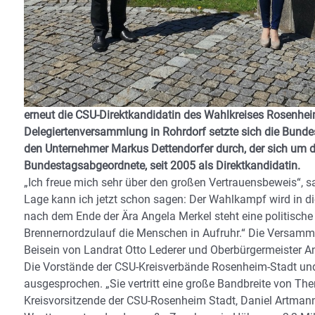
erneut die CSU-Direktkandidatin des Wahlkreises Rosenhei
Delegiertenversammlung in Rohrdorf setzte sich die Bund
den Unternehmer Markus Dettendorfer durch, der sich um d
Bundestagsabgeordnete, seit 2005 als Direktkandidatin.
„Ich freue mich sehr über den großen Vertrauensbeweis“, s
Lage kann ich jetzt schon sagen: Der Wahlkampf wird in di
nach dem Ende der Ära Angela Merkel steht eine politisch
Brennernordzulauf die Menschen in Aufruhr.“ Die Versamml
Beisein von Landrat Otto Lederer und Oberbürgermeister An
Die Vorstände der CSU-Kreisverbände Rosenheim-Stadt und
ausgesprochen. „Sie vertritt eine große Bandbreite von Them
Kreisvorsitzende der CSU-Rosenheim Stadt, Daniel Artmann.