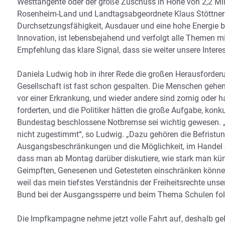
Westtangente oder der große Zuschuss in Höhe von 2,2 Mill
Rosenheim-Land und Landtagsabgeordnete Klaus Stöttner 
Durchsetzungsfähigkeit, Ausdauer und eine hohe Energie be
Innovation, ist lebensbejahend und verfolgt alle Themen m
Empfehlung das klare Signal, dass sie weiter unsere Interess
Daniela Ludwig hob in ihrer Rede die großen Herausforder
Gesellschaft ist fast schon gespalten. Die Menschen gehe
vor einer Erkrankung, und wieder andere sind zornig oder 
forderten, und die Politiker hätten die große Aufgabe, konk
Bundestag beschlossene Notbremse sei wichtig gewesen. „
nicht zugestimmt“, so Ludwig. „Dazu gehören die Befristu
Ausgangsbeschränkungen und die Möglichkeit, im Handel ein
dass man ab Montag darüber diskutiere, wie stark man künft
Geimpften, Genesenen und Getesteten einschränken könne
weil das mein tiefstes Verständnis der Freiheitsrechte un
Bund bei der Ausgangssperre und beim Thema Schulen folg
Die Impfkampagne nehme jetzt volle Fahrt auf, deshalb gelt