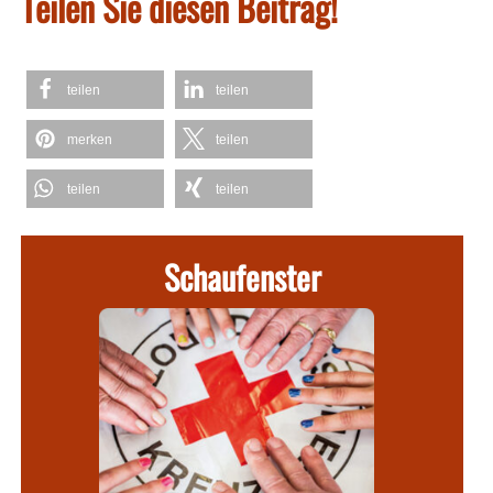
Teilen Sie diesen Beitrag!
teilen
teilen
merken
teilen
teilen
teilen
Schaufenster