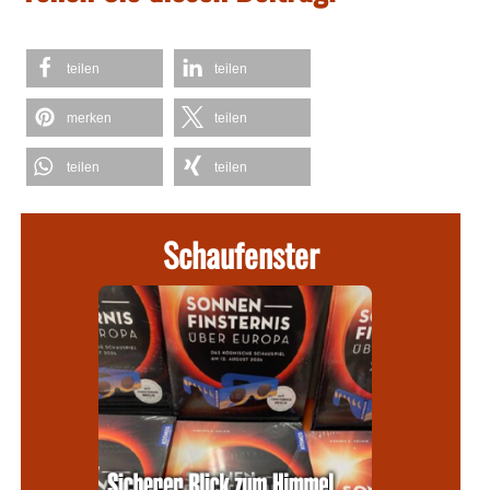
teilen
teilen
merken
teilen
teilen
teilen
Schaufenster