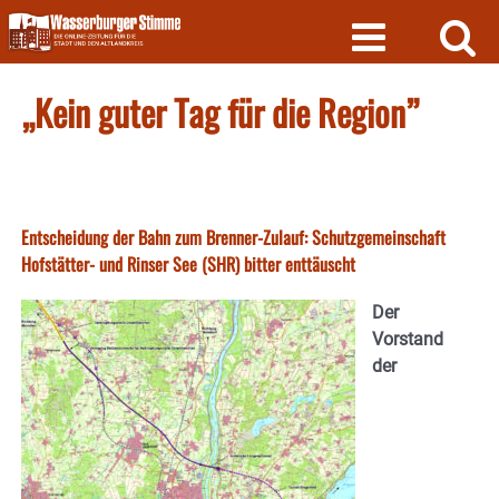
Skip
to
content
„Kein guter Tag für die Region”
Entscheidung der Bahn zum Brenner-Zulauf: Schutzgemeinschaft
Hofstätter- und Rinser See (SHR) bitter enttäuscht
Der
Vorstand
der