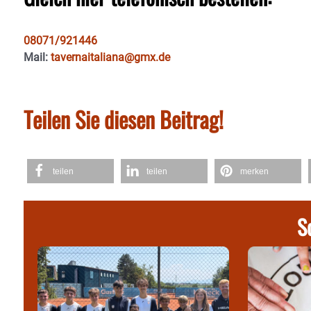
08071/921446
Mail:
tavernaitaliana@gmx.de
Teilen Sie diesen Beitrag!
teilen
teilen
merken
S