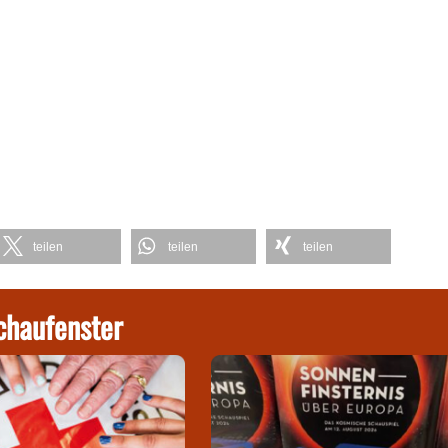
teilen
teilen
teilen
chaufenster