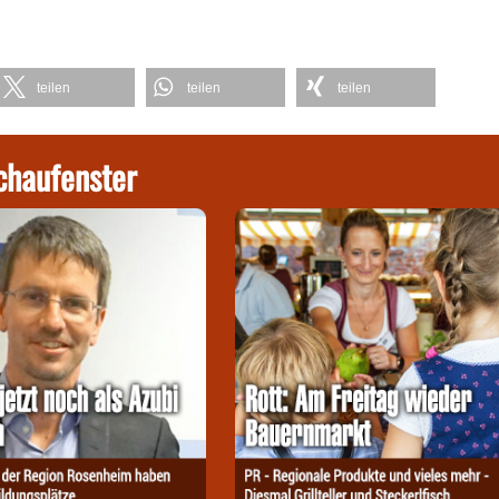
teilen
teilen
teilen
chaufenster