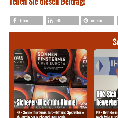
Teilen Sie diesen Beitrag!
teilen
teilen
merken
S