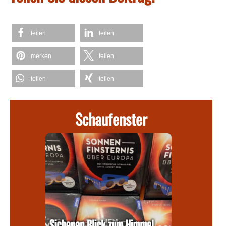
teilen
teilen
merken
teilen
teilen
teilen
Schaufenster