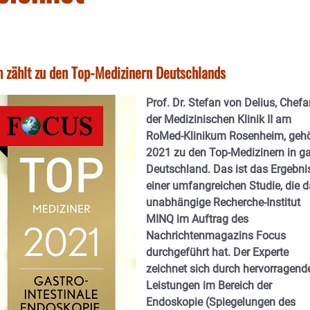
m zählt zu den Top-Medizinern Deutschlands
Prof. Dr. Stefan von Delius, Chefa
der Medizinischen Klinik II am
RoMed-Klinikum Rosenheim, gehö
2021 zu den Top-Medizinern in g
Deutschland. Das ist das Ergebni
einer umfangreichen Studie, die 
unabhängige Recherche-Institut
MINQ im Auftrag des
Nachrichtenmagazins Focus
durchgeführt hat. Der Experte
zeichnet sich durch hervorragend
Leistungen im Bereich der
Endoskopie (Spiegelungen des