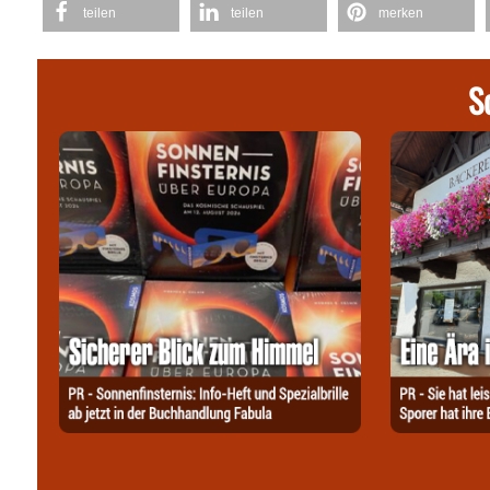
teilen
teilen
merken
S