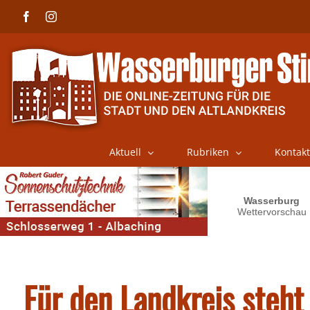
Skip
Facebook
Instagram
to
content
Aktuell
Rubriken
Kontakt
Für den Landkreis steht