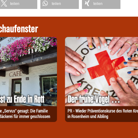
teilen
teilen
teilen
chaufenster