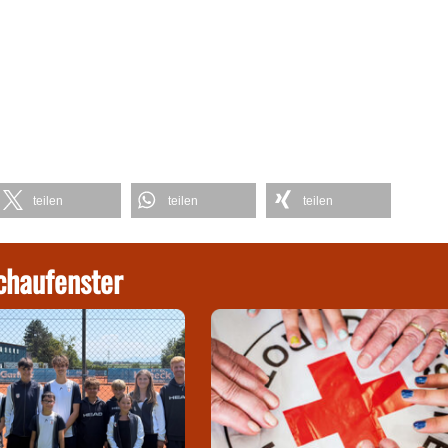
teilen
teilen
teilen
chaufenster