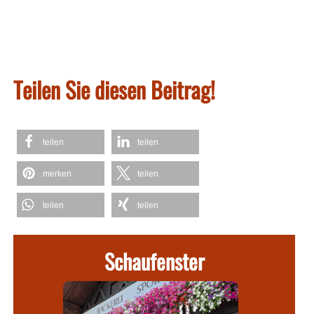
Teilen Sie diesen Beitrag!
teilen
teilen
merken
teilen
teilen
teilen
Schaufenster