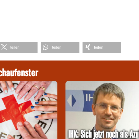
teilen
teilen
teilen
chaufenster