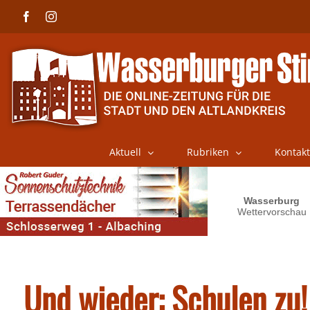
Skip
Facebook
Instagram
to
content
Aktuell
Rubriken
Kontakt
Und wieder: Schulen zu!