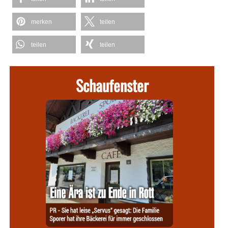
merken
teilen
teilen
teilen
Schaufenster