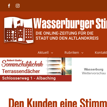
Skip
Facebook
Instagram
to
content
Aktuell
Rubriken
Kontakt
Den Kunden eine Stimm