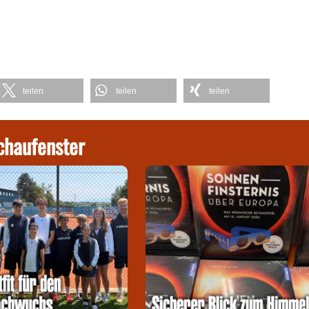
teilen
teilen
teilen
chaufenster