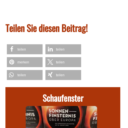
Teilen Sie diesen Beitrag!
teilen
teilen
merken
teilen
teilen
teilen
Schaufenster