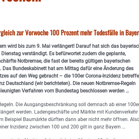
ergleich zur Vorwoche 100 Prozent mehr Todesfälle in Baye
rn wird bis zum 9. Mai verlängert! Darauf hat sich das bayeris
 Dienstag verständigt. Es befürwortet zudem die geplante,
härfte Notbremse, die fast der bereits gültigen bayerischen
. Das Bundeskabinett hat am Mittag dafür eine Änderung des
tzes auf den Weg gebracht – die 100er Corona-Inzidenz betreffe
anz Deutschland (wir berichteten). Die neuen Notbremse-Regeln
chleunigten Verfahren vom Bundestag beschlossen werden …
 Regeln. Die Ausgangsbeschränkung soll demnach ab einer 100e
rlängert werden. Ladengeschäfte und Märkte mit Kundenverkehr 
 Beispiel Baumärkte dürften dann aber nicht mehr öffnen. Als
einer Inzidenz zwischen 100 und 200 gilt in ganz Bayern …