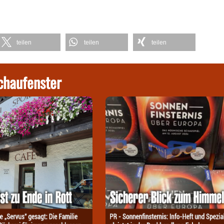
teilen
teilen
teilen
chaufenster