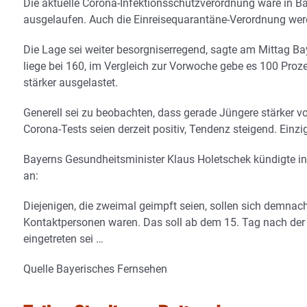
Die aktuelle Corona-Infektionsschutzverordnung wäre in Ba
ausgelaufen. Auch die Einreisequarantäne-Verordnung werd
Die Lage sei weiter besorgniserregend, sagte am Mittag Ba
liege bei 160, im Vergleich zur Vorwoche gebe es 100 Proz
stärker ausgelastet.
Generell sei zu beobachten, dass gerade Jüngere stärker von
Corona-Tests seien derzeit positiv, Tendenz steigend. Einzi
Bayerns Gesundheitsminister Klaus Holetschek kündigte 
an:
Diejenigen, die zweimal geimpft seien, sollen sich demna
Kontaktpersonen waren. Das soll ab dem 15. Tag nach der 
eingetreten sei …
Quelle Bayerisches Fernsehen