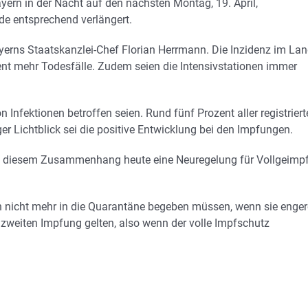
yern in der Nacht auf den nächsten Montag, 19. April,
e entsprechend verlängert.
yerns Staatskanzlei-Chef Florian Herrmann. Die Inzidenz im La
ent mehr Todesfälle. Zudem seien die Intensivstationen immer
 Infektionen betroffen seien. Rund fünf Prozent aller registrier
ger Lichtblick sei die positive Entwicklung bei den Impfungen.
in diesem Zusammenhang heute eine Neuregelung für Vollgeimpf
ch nicht mehr in die Quarantäne begeben müssen, wenn sie enger
zweiten Impfung gelten, also wenn der volle Impfschutz