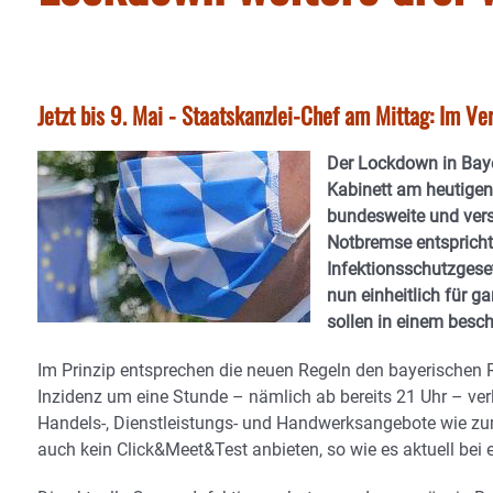
Jetzt bis 9. Mai - Staatskanzlei-Chef am Mittag: Im V
Der Lockdown in Baye
Kabinett am heutigen
bundesweite und versc
Notbremse entspricht
Infektionsschutzgese
nun einheitlich für g
sollen in einem bes
Im Prinzip entsprechen die neuen Regeln den bayerischen
Inzidenz um eine Stunde – nämlich ab bereits 21 Uhr – ve
Handels-, Dienstleistungs- und Handwerksangebote wie zum
auch kein Click&Meet&Test anbieten, so wie es aktuell bei 