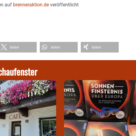
en auf
brenneraktion.de
veröffentlicht
teilen
teilen
teilen
chaufenster