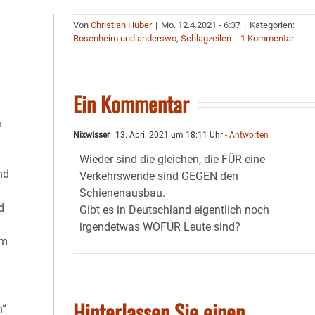
Von
Christian Huber
|
Mo. 12.4.2021 - 6:37
|
Kategorien:
Rosenheim und anderswo
,
Schlagzeilen
|
1 Kommentar
Ein Kommentar
m
Nixwisser
13. April 2021 um 18:11 Uhr
- Antworten
Wieder sind die gleichen, die FÜR eine
nd
Verkehrswende sind GEGEN den
Schienenausbau.
d
Gibt es in Deutschland eigentlich noch
irgendetwas WOFÜR Leute sind?
im
Hinterlassen Sie einen
n“