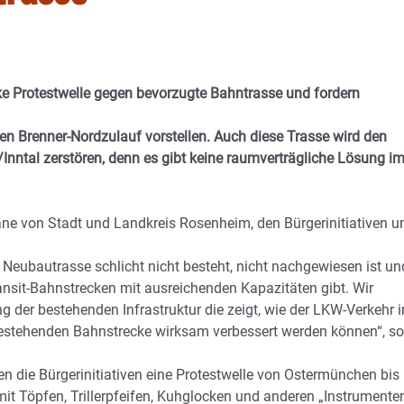
arke Protestwelle gegen bevorzugte Bahntrasse und fordern
den Brenner-Nordzulauf vorstellen. Auch diese Trasse wird den
Inntal zerstören, denn es gibt keine raumverträgliche Lösung i
ne von Stadt und Landkreis Rosenheim, den Bürgerinitiativen u
e Neubautrasse schlicht nicht besteht, nicht nachgewiesen ist un
ansit-Bahnstrecken mit ausreichenden Kapazitäten gibt. Wir
 der bestehenden Infrastruktur die zeigt, wie der LKW-Verkehr 
 bestehenden Bahnstrecke wirksam verbessert werden können“, so
die Bürgerinitiativen eine Protestwelle von Ostermünchen bis
mit Töpfen, Trillerpfeifen, Kuhglocken und anderen „Instrumente