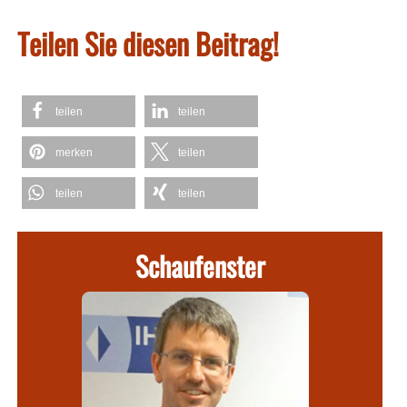
Teilen Sie diesen Beitrag!
teilen
teilen
merken
teilen
teilen
teilen
Schaufenster