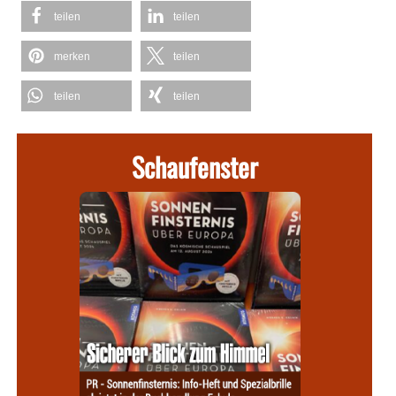
teilen
teilen
merken
teilen
teilen
teilen
Schaufenster