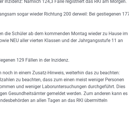
er Inzidenz: Nämlich 124,3 Fälle registriert das RKI am Morgen.
langsam sogar wieder Richtung 200 derweil: Bei gestiegenen 17
 lernen die Schüler ab dem kommenden Montag wieder zu Hause im
wie NEU aller vierten Klassen und der Jahrgangsstufe 11 an
iegenen 129 Fällen in der Inzidenz.
n noch in einem Zusatz-Hinweis, weiterhin das zu beachten:
Fallzahlen zu beachten, dass zum einen meist weniger Personen
nommen und weniger Laboruntersuchungen durchgeführt. Dies
digen Gesundheitsämter gemeldet werden. Zum anderen kann es
andesbehörden an allen Tagen an das RKI übermitteln