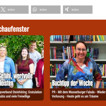
teilen
teilen
teilen
chaufenster