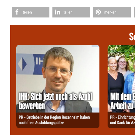
teilen
teilen
merken
S