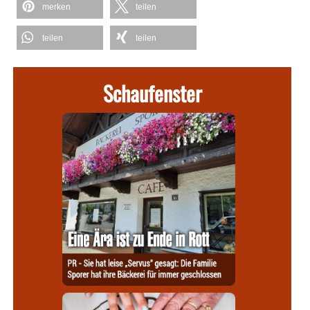
merken
teilen
teilen
teilen
Schaufenster