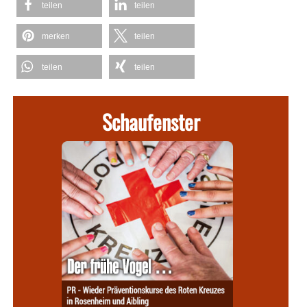
teilen
teilen
merken
teilen
teilen
teilen
Schaufenster