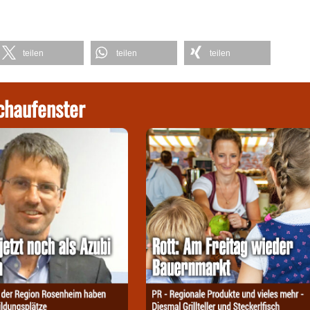
teilen
teilen
teilen
chaufenster