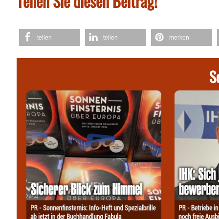
Teilen Sie diesen Beitrag!
teilen
teilen
merken
S