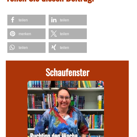
teilen
teilen
merken
teilen
teilen
teilen
Schaufenster