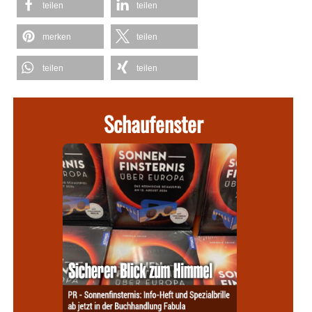
teilen
teilen
merken
teilen
teilen
teilen
Schaufenster