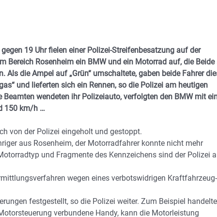
gen 19 Uhr fielen einer Polizei-Streifenbesatzung auf der
m Bereich Rosenheim ein BMW und ein Motorrad auf, die Beide
n. Als die Ampel auf „Grün“ umschaltete, gaben beide Fahrer die
gas“ und lieferten sich ein Rennen, so die Polizei am heutigen
 Beamten wendeten ihr Polizeiauto, verfolgten den BMW mit ei
nd 150 km/h …
h von der Polizei eingeholt und gestoppt.
hriger aus Rosenheim, der Motorradfahrer konnte nicht mehr
Motorradtyp und Fragmente des Kennzeichens sind der Polizei a
rmittlungsverfahren wegen eines verbotswidrigen Kraftfahrzeug-
en festgestellt, so die Polizei weiter. Zum Beispiel handelte
 Motorsteuerung verbundene Handy, kann die Motorleistung