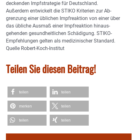
deckenden Impf­strategie für Deutsch­land.
Außer­dem ent­wickelt die STIKO Kriterien zur Ab­
grenzung einer üblichen Impf­reaktion von einer über
das übliche Aus­maß einer Impf­reaktion hin­aus­
gehenden ge­sund­heitlichen Schädigung. STIKO-
Empfehl­ungen gelten als medizinischer Stan­dard.
Quelle Robert-Koch-Institut
Teilen Sie diesen Beitrag!
teilen
teilen
merken
teilen
teilen
teilen