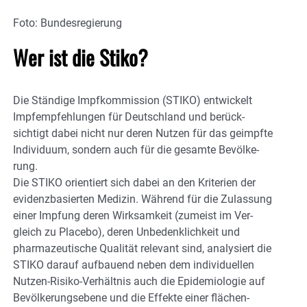
Foto: Bundesregierung
Wer ist die Stiko?
Die Stän­dige Impf­kom­mis­sion (STIKO) ent­wickelt
Impf­em­pfehl­ungen für Deutsch­land und be­rück­
sichtigt dabei nicht nur deren Nutzen für das ge­impfte
Indivi­duum, sondern auch für die ge­samte Be­völke­
rung.
Die STIKO orientiert sich dabei an den Kriterien der
evi­denz­basierten Me­dizin. Während für die Zu­las­sung
einer Imp­fung deren Wirk­sam­keit (zumeist im Ver­
gleich zu Place­bo), deren Un­be­denk­lich­keit und
pharma­zeutische Qualität re­le­vant sind, analysiert die
STIKO da­rauf auf­bauend neben dem indi­vi­duellen
Nutzen-Risiko-Ver­hältnis auch die Epi­demio­logie auf
Be­völkerungs­ebene und die Effekte einer flächen­