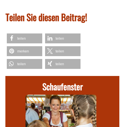
Teilen Sie diesen Beitrag!
teilen
teilen
merken
teilen
teilen
teilen
Schaufenster