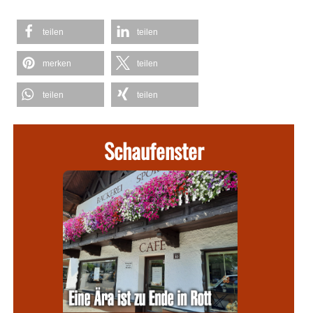
teilen
teilen
merken
teilen
teilen
teilen
Schaufenster