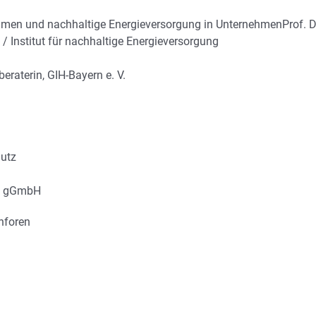
hmen und nachhaltige Energieversorgung in UnternehmenProf. Dr
 Institut für nachhaltige Energieversorgung
eraterin, GIH-Bayern e. V.
hutz
gie gGmbH
nforen