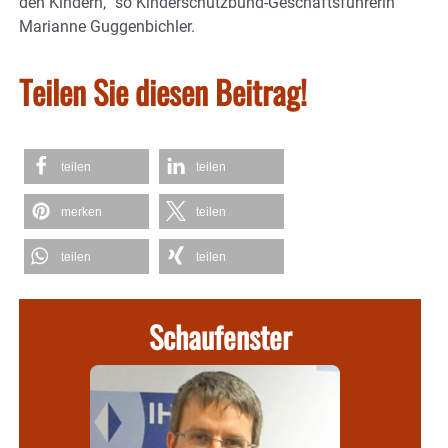
den Kindern,“ so Kinderschutzbund-Geschäftsführerin
Marianne Guggenbichler.
Teilen Sie diesen Beitrag!
teilen
teilen
merken
teilen
teilen
teilen
Schaufenster