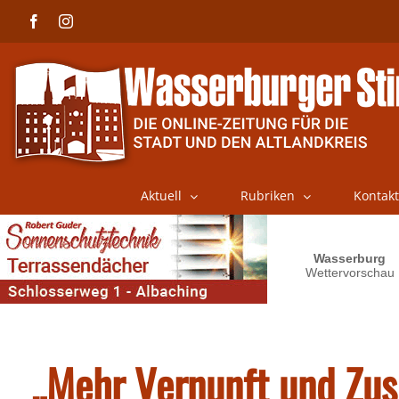
Skip
Facebook
Instagram
to
content
Aktuell
Rubriken
Kontakt
„Mehr Vernunft und Zu