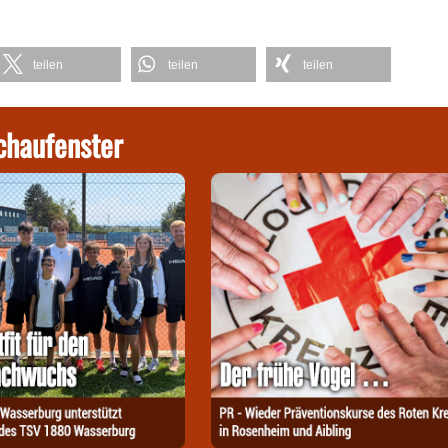
teilen
teilen
teilen
chaufenster