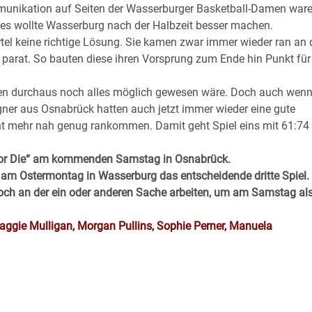
munikation auf Seiten der Wasserburger Basketball-Damen war
es wollte Wasserburg nach der Halbzeit besser machen.
tel keine richtige Lösung. Sie kamen zwar immer wieder ran an 
 parat. So bauten diese ihren Vorsprung zum Ende hin Punkt für
.
nen durchaus noch alles möglich gewesen wäre. Doch auch wen
gner aus Osnabrück hatten auch jetzt immer wieder eine gute
cht mehr nah genug rankommen. Damit geht Spiel eins mit 61:74
o or Die“ am kommenden Samstag in Osnabrück.
 am Ostermontag in Wasserburg das entscheidende dritte Spiel.
och an der ein oder anderen Sache arbeiten, um am Samstag al
Maggie Mulligan, Morgan Pullins, Sophie Perner, Manuela