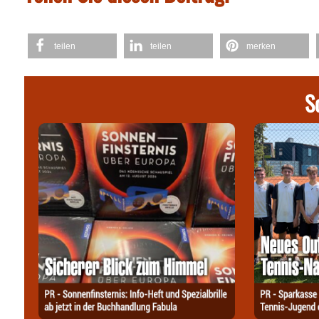
teilen
teilen
merken
S