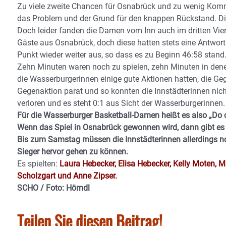
Zu viele zweite Chancen für Osnabrück und zu wenig Kom
das Problem und der Grund für den knappen Rückstand. Di
Doch leider fanden die Damen vom Inn auch im dritten Vier
Gäste aus Osnabrück, doch diese hatten stets eine Antwort
Punkt wieder weiter aus, so dass es zu Beginn 46:58 stand
Zehn Minuten waren noch zu spielen, zehn Minuten in de
die Wasserburgerinnen einige gute Aktionen hatten, die Ge
Gegenaktion parat und so konnten die Innstädterinnen ni
verloren und es steht 0:1 aus Sicht der Wasserburgerinnen.
Für die Wasserburger Basketball-Damen heißt es also „D
Wenn das Spiel in Osnabrück gewonnen wird, dann gibt es
Bis zum Samstag müssen die Innstädterinnen allerdings n
Sieger hervor gehen zu können.
Es spielten:
Laura Hebecker, Elisa Hebecker, Kelly Moten, 
Scholzgart und Anne Zipser.
SCHO / Foto: Hörndl
Teilen Sie diesen Beitrag!