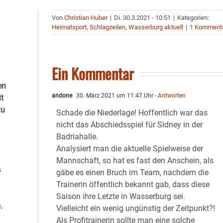
Von
Christian Huber
|
Di. 30.3.2021 - 10:51
|
Kategorien:
Heimatsport
,
Schlagzeilen
,
Wasserburg aktuell
|
1 Komment
Ein Kommentar
en
andone
30. März 2021 um 11:47 Uhr
- Antworten
t
zu
Schade die Niederlage! Hoffentlich war das
nicht das Abschiedsspiel für Sidney in der
Badriahalle.
Analysiert man die aktuelle Spielweise der
Mannschaft, so hat es fast den Anschein, als
s
gäbe es einen Bruch im Team, nachdem die
Trainerin öffentlich bekannt gab, dass diese
Saison ihre Letzte in Wasserburg sei.
,
Vielleicht ein wenig ungünstig der Zeitpunkt?!
Als Profitrainerin sollte man eine solche