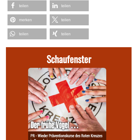
teilen
teilen
merken
teilen
teilen
teilen
Schaufenster