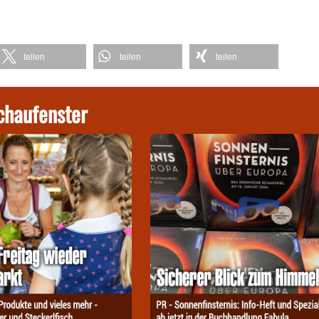
teilen
teilen
teilen
chaufenster