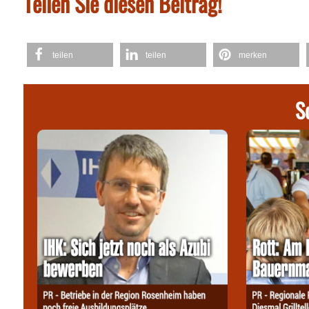
Teilen Sie diesen Beitrag!
teilen
teilen
merken
S